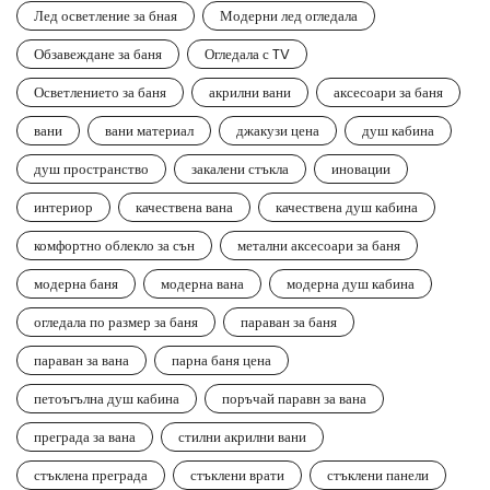
Лед осветление за бная
Модерни лед огледала
Обзавеждане за баня
Огледала с TV
Осветлението за баня
акрилни вани
аксесоари за баня
вани
вани материал
джакузи цена
душ кабина
душ пространство
закалени стъкла
иновации
интериор
качествена вана
качествена душ кабина
комфортно облекло за сън
метални аксесоари за баня
модерна баня
модерна вана
модерна душ кабина
огледала по размер за баня
параван за баня
параван за вана
парна баня цена
петоъгълна душ кабина
поръчай паравн за вана
преграда за вана
стилни акрилни вани
стъклена преграда
стъклени врати
стъклени панели