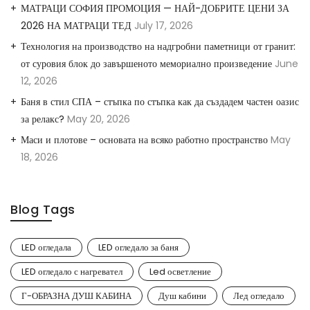
МАТРАЦИ СОФИЯ ПРОМОЦИЯ — НАЙ-ДОБРИТЕ ЦЕНИ ЗА
2026 НА МАТРАЦИ ТЕД
July 17, 2026
Технология на производство на надгробни паметници от гранит:
от суровия блок до завършеното мемориално произведение
June
12, 2026
Баня в стил СПА – стъпка по стъпка как да създадем частен оазис
за релакс?
May 20, 2026
Маси и плотове – основата на всяко работно пространство
May
18, 2026
Blog Tags
LED огледала
LED огледало за баня
LED огледало с нагревател
Led осветление
Г-ОБРАЗНА ДУШ КАБИНА
Душ кабини
Лед огледало