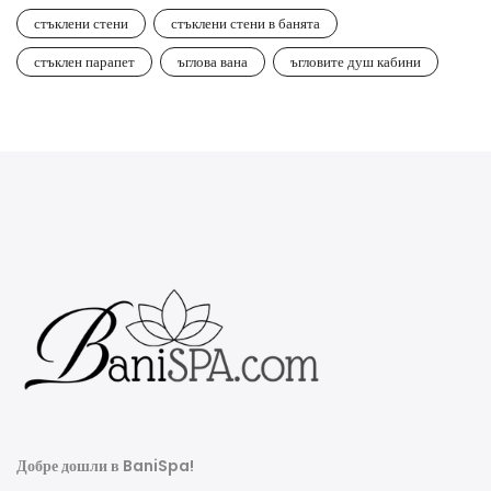
стъклени стени
стъклени стени в банята
стъклен парапет
ъглова вана
ъгловите душ кабини
Добре дошли в BaniSpa!