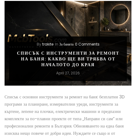
By
trakite
In
За банята
0 Comments
СПИСЪК С ИНСТРУМЕНТИ ЗА РЕМОНТ
НА БАНЯ: КАКВО ЩЕ ВИ ТРЯБВА ОТ
НАЧАЛОТО ДО КРАЯ
April 27, 2026
Списък с основни инструменти за ремонт на баня: безплатни 3D
програми за планиране, измервателни уреди, инструменти за
къртене, лепене на плочки, електрически машини и предпазни
комплекти за по-плавни проекти от типа „Направи си сам“ или
професионални ремонти в България. Обновяването на една баня
изисква нещо повече от добри идеи. Нуждаете се също и от