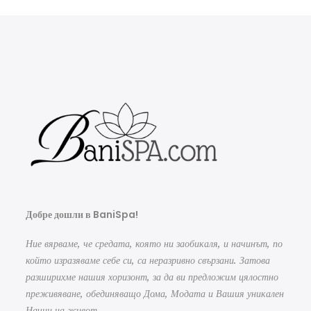
Добре дошли в BaniSpa!
Ние вярваме, че средата, която ни заобикаля, и начинът, по
който изразяваме себе си, са неразривно свързани. Затова
разширихме нашия хоризонт, за да ви предложим цялостно
преживяване, обединяващо Дома, Модата и Вашия уникален
Начин на живот.