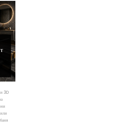
НТ
ни 3D
за
зни
 или
 баня