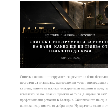
By
trakite
In
За банята
0 Comments
СПИСЪК С ИНСТРУМЕНТИ ЗА РЕМО
НА БАНЯ: КАКВО ЩЕ ВИ ТРЯБВА ОТ
НАЧАЛОТО ДО КРАЯ
April 27, 2026
Списък с основни инструменти за ремонт на баня: безплат
програми за планиране, измервателни уреди, инструменти 
къртене, лепене на плочки, електрически машини и предпа
комплекти за по-плавни проекти от типа „Направи си сам“
професионални ремонти в България. Обновяването на една
изисква нещо повече от добри идеи. Нуждаете се също и от