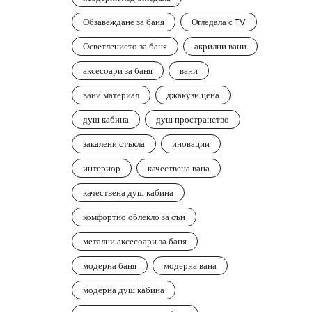
Обзавеждане за баня
Огледала с TV
Осветлението за баня
акрилни вани
аксесоари за баня
вани
вани материал
джакузи цена
душ кабина
душ пространство
закалени стъкла
иновации
интериор
качествена вана
качествена душ кабина
комфортно облекло за сън
метални аксесоари за баня
модерна баня
модерна вана
модерна душ кабина