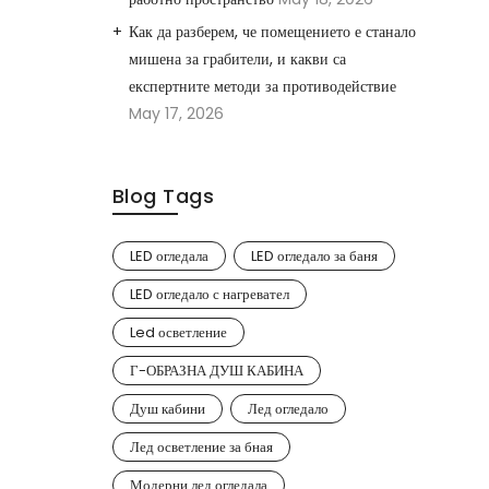
Как да разберем, че помещението е станало
мишена за грабители, и какви са
експертните методи за противодействие
May 17, 2026
Blog Tags
LED огледала
LED огледало за баня
LED огледало с нагревател
Led осветление
Г-ОБРАЗНА ДУШ КАБИНА
Душ кабини
Лед огледало
Лед осветление за бная
Модерни лед огледала