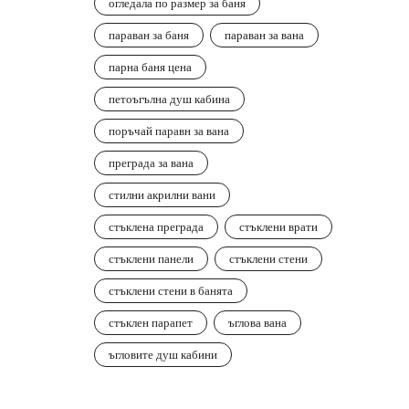
огледала по размер за баня
параван за баня
параван за вана
парна баня цена
петоъгълна душ кабина
поръчай паравн за вана
преграда за вана
стилни акрилни вани
стъклена преграда
стъклени врати
стъклени панели
стъклени стени
стъклени стени в банята
стъклен парапет
ъглова вана
ъгловите душ кабини