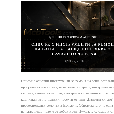
By
trakite
In
За банята
0 Comments
СПИСЪК С ИНСТРУМЕНТИ ЗА РЕМО
НА БАНЯ: КАКВО ЩЕ ВИ ТРЯБВА ОТ
НАЧАЛОТО ДО КРАЯ
April 27, 2026
Списък с основни инструменти за ремонт на баня: безплат
програми за планиране, измервателни уреди, инструменти 
къртене, лепене на плочки, електрически машини и предпа
комплекти за по-плавни проекти от типа „Направи си сам“
професионални ремонти в България. Обновяването на една
изисква нещо повече от добри идеи. Нуждаете се също и от