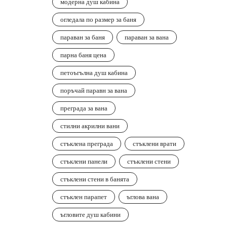
модерна душ кабина
огледала по размер за баня
параван за баня
параван за вана
парна баня цена
петоъгълна душ кабина
поръчай паравн за вана
преграда за вана
стилни акрилни вани
стъклена преграда
стъклени врати
стъклени панели
стъклени стени
стъклени стени в банята
стъклен парапет
ъглова вана
ъгловите душ кабини