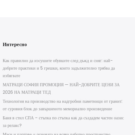
Интересно
Как правилно да изсушите обувките след дъжд и сняг: най-
добрите практики и 5 грешки, които задължително трябва да
избягвате
МАТРАЦИ СОФИЯ ПРОМОЦИЯ — НАЙ-ДОБРИТЕ ЦЕНИ ЗА
2026 НА МАТРАЦИ ТЕД
Технология на производство на надгробни паметници от гранит:
от суровия блок до завършеното мемориално произведение
Баня в стил СПА – стъпка по стъпка как да създадем частен оазис
за релакс?
Маси и плотове – основата на всяко работно пространство