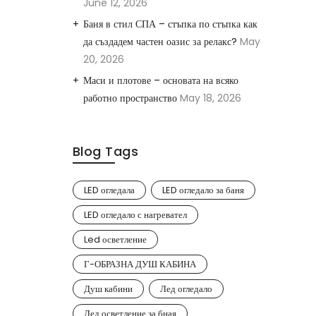
June 12, 2026
Баня в стил СПА – стъпка по стъпка как
да създадем частен оазис за релакс?
May
20, 2026
Маси и плотове – основата на всяко
работно пространство
May 18, 2026
Blog Tags
LED огледала
LED огледало за баня
LED огледало с нагревател
Led осветление
Г-ОБРАЗНА ДУШ КАБИНА
Душ кабини
Лед огледало
Лед осветление за бная