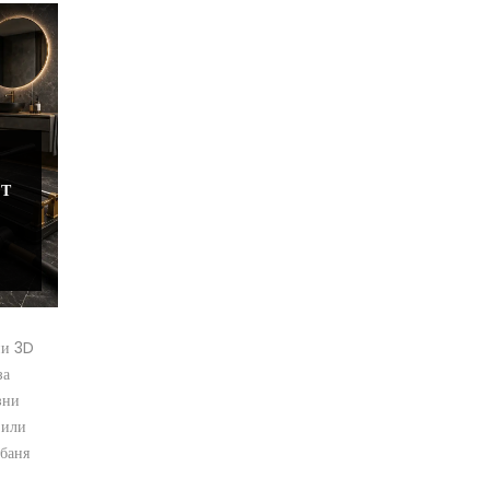
НТ
ни 3D
за
зни
 или
 баня