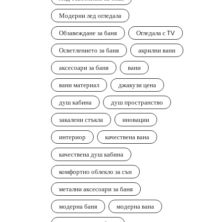
Модерни лед огледала
Обзавеждане за баня
Огледала с TV
Осветлението за баня
акрилни вани
аксесоари за баня
вани
вани материал
джакузи цена
душ кабина
душ пространство
закалени стъкла
иновации
интериор
качествена вана
качествена душ кабина
комфортно облекло за сън
метални аксесоари за баня
модерна баня
модерна вана