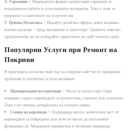
Гаранция
– Надеждните фирми предоставят гаранция за
извършената работа и използваните материали. Това е знак за
увереност в качеството на услугите им.
Ценова Политика
– Искайте детайлна оферта, която включва
всички разходи – труд, материали и транспорт. Сравнете няколко
предложения, но не избирайте единствено по най-ниската цена.
Популярни Услуги при Ремонт на
Покриви
В практиката на всеки майстор на покриви най-често срещаните
проблеми и съответно услуги включват:
Пренареждане на керемиди
– Често се налага при стари
покриви, където керемидите са разместени, счупени или износени.
Това е по-евтина алтернатива на пълната смяна.
Смяна на керемиди
– Подходяща, когато значителна част от
керемидите са повредени или вече не могат да изпълняват
функцията си. Модерните керамични и бетонови керемиди