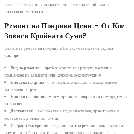
натоварване, което изисква използването на устойчиви и
подходящи материали.
Ремонт на Покриви Цени – От Кое
Зависи Крайната Сума?
Цените за ремонт на покриви в България зависят от редица
фактори:
Вид на ремонта
– дребен козметичен ремонт, частично
подменяне на елементи или цялостна реконструкция.
Площ на покрива
– по-големите площи изискват повече
материали и труд.
Наклон на покрива
– по-стръмните покриви са по-трудоемки
за ремонт.
Достъпност
– ако обектът е труднодостъпен, транспортът и
монтажът ще бъдат по-скъпи.
Избрани материали
– керамичните керемиди обикновено са
по-скъпи от бетоновите, а качествената хидроизолация също