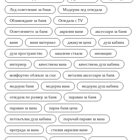
Лед осветление за бная
Модерни лед огледала
Обзавеждане за баня
Огледала с TV
Осветлението за баня
акрилни вани
аксесоари за баня
вани
вани материал
джакузи цена
душ кабина
душ пространство
закалени стъкла
иновации
интериор
качествена вана
качествена душ кабина
комфортно облекло за сън
метални аксесоари за баня
модерна баня
модерна вана
модерна душ кабина
огледала по размер за баня
параван за баня
параван за вана
парна баня цена
петоъгълна душ кабина
поръчай паравн за вана
преграда за вана
стилни акрилни вани