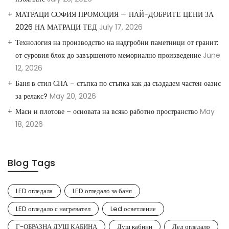
МАТРАЦИ СОФИЯ ПРОМОЦИЯ — НАЙ-ДОБРИТЕ ЦЕНИ ЗА
2026 НА МАТРАЦИ ТЕД
July 17, 2026
Технология на производство на надгробни паметници от гранит:
от суровия блок до завършеното мемориално произведение
June
12, 2026
Баня в стил СПА – стъпка по стъпка как да създадем частен оазис
за релакс?
May 20, 2026
Маси и плотове – основата на всяко работно пространство
May
18, 2026
Blog Tags
LED огледала
LED огледало за баня
LED огледало с нагревател
Led осветление
Г-ОБРАЗНА ДУШ КАБИНА
Душ кабини
Лед огледало