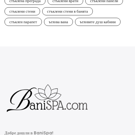
стъклена преграда
стъклени врати
стъклени панели
стъклени стени
стъклени стени в банята
стъклен парапет
ъглова вана
ъгловите душ кабини
Добре дошли в BaniSpa!