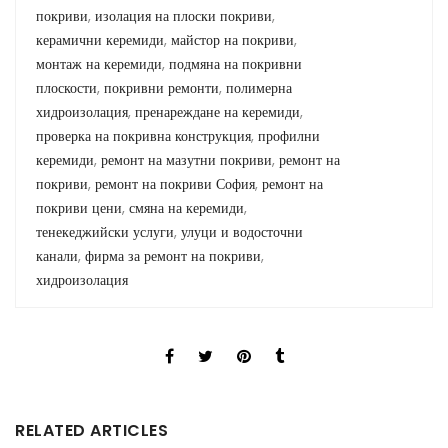
покриви
,
изолация на плоски покриви
,
керамични керемиди
,
майстор на покриви
,
монтаж на керемиди
,
подмяна на покривни
плоскости
,
покривни ремонти
,
полимерна
хидроизолация
,
пренареждане на керемиди
,
проверка на покривна конструкция
,
профилни
керемиди
,
ремонт на мазутни покриви
,
ремонт на
покриви
,
ремонт на покриви София
,
ремонт на
покриви цени
,
смяна на керемиди
,
тенекеджийски услуги
,
улуци и водосточни
канали
,
фирма за ремонт на покриви
,
хидроизолация
RELATED ARTICLES