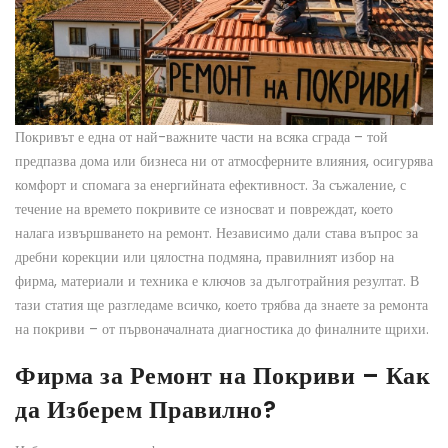
Покривът е една от най-важните части на всяка сграда – той
предпазва дома или бизнеса ни от атмосферните влияния, осигурява
комфорт и спомага за енергийната ефективност. За съжаление, с
течение на времето покривите се износват и повреждат, което
налага извършването на ремонт. Независимо дали става въпрос за
дребни корекции или цялостна подмяна, правилният избор на
фирма, материали и техника е ключов за дълготрайния резултат. В
тази статия ще разгледаме всичко, което трябва да знаете за ремонта
на покриви – от първоначалната диагностика до финалните щрихи.
Фирма за Ремонт на Покриви – Как
да Изберем Правилно?