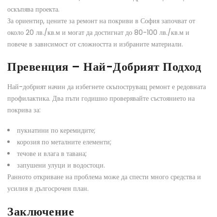
оскъпява проекта.
За ориентир, цените за ремонт на покриви в София започват от
около 20 лв./кв.м и могат да достигнат до 80-100 лв./кв.м и
повече в зависимост от сложността и избраните материали.
Превенция – Най-Добрият Подход
Най-добрият начин да избегнете скъпоструващ ремонт е редовната
профилактика. Два пъти годишно проверявайте състоянието на
покрива за:
пукнатини по керемидите;
корозия по металните елементи;
течове и влага в тавана;
запушени улуци и водостоци.
Ранното откриване на проблема може да спести много средства и
усилия в дългосрочен план.
Заключение