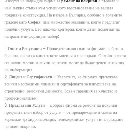
Изборът на надеждна фирма за
ремонт на покриви
е първата и
най-важна стъпка към успешното възстановяване на вашата
покривна конструкция. На пазара в България, особено в големите
градове като
София
, има множество компании, които предлагат
подобни услуги. Ето няколко критерия, които да ви помогнат да
направите информиран избор:
Опит и Репутация
– Проверете колко години фирмата работи в
бранша, какви са клиентските мнения и препоръки. Онлайн ревюта,
социални мрежи и лични контакти могат да бъдат ценен източник
на информация.
Лиценз и Сертификати
– Уверете се, че фирмата притежава
всички необходими лицензи и сертификати за извършване на
строително-ремонтни дейности. Това е гаранция за качество и
професионализъм.
Предлагани Услуги
– Добрата фирма за ремонт на покриви
предлага пълен набор от услуги – от пренареждане и смяна на
керемиди до хидроизолация, тенекеджийски услуги и изграждане
на нови покриви.