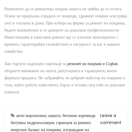
Решението да се ремонтира покрив никога не трябва да се отлага.
Освен че предпазва сградата от повреди, здравият покрив осигурява
уют и топлина в дома. При избора на фирма за ремонт на покриви,
бъдете внимателни и се доверете на доказани професионалисти.
Инвестицията в качествен ремонт ще се изплати многократно с
времето, гарантирайки спокойствие и сигурност за вас и вашето
семейство.
Ако търсите надежден партньор за
,
ремонт на покриви в София
обърнете внимание на опита, репутацията и гаранциите, които
фирмата предлага. Не забравяйте, че добрият майстор на покриви е
този, който работи качествено, бързо и оставя след себе си доволни
клиенти.
анти‑корозионна защита
,
бетонни керемиди
,
Leave a
битумна хидроизолация
,
гаранция за ремонт
,
comment
енергиен баланс на покрива
,
изграждане на