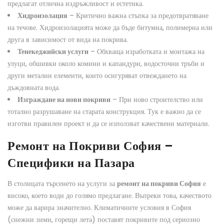
предлагат отлична издръжливост и естетика.
Хидроизолация
– Критично важна стъпка за предотвратяване
на течове. Хидроизолацията може да бъде битумна, полимерна или
друга в зависимост от вида на покрива.
Тенекеджийски услуги
– Обхваща изработката и монтажа на
улуци, обшивки около комини и капандури, водосточни тръби и
други метални елементи, които осигуряват отвеждането на
дъждовната вода.
Изграждане на нови покриви
– При ново строителство или
тотално разрушаване на старата конструкция. Тук е важно да се
изготви правилен проект и да се използват качествени материали.
Ремонт на Покриви София –
Специфики на Пазара
В столицата търсенето на услуги за
ремонт на покриви София
е
високо, което води до голямо предлагане. Въпреки това, качеството
може да варира значително. Климатичните условия в София
(снежни зими, горещи лета) поставят покривите под сериозно